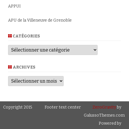
APPUI
APU de la Villeneuve de Grenoble
CATÉGORIES
Catégories
ARCHIVES
Archives
Copyright 2015
Footer text center
ZeroGravity
by
GalussoThemes.com
Powered by