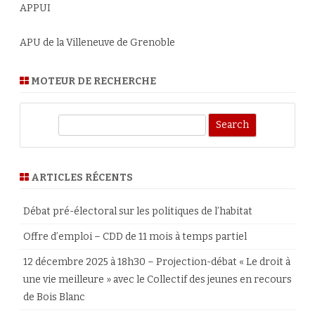
APPUI
APU de la Villeneuve de Grenoble
MOTEUR DE RECHERCHE
S
e
a
r
ARTICLES RÉCENTS
c
h
Débat pré-électoral sur les politiques de l’habitat
Offre d’emploi – CDD de 11 mois à temps partiel
12 décembre 2025 à 18h30 – Projection-débat « Le droit à
une vie meilleure » avec le Collectif des jeunes en recours
de Bois Blanc