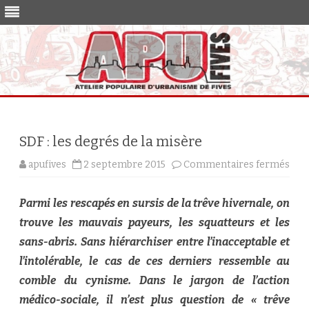
Skip
to
content
SDF : les degrés de la misère
sur
apufives
2 septembre 2015
Commentaires fermés
SDF
:
les
deg
Parmi les rescapés en sursis de la trêve hivernale, on
de
la
trouve les mauvais payeurs, les squatteurs et les
mis
sans-abris. Sans hiérarchiser entre l’inacceptable et
l’intolérable, le cas de ces derniers ressemble au
comble du cynisme. Dans le jargon de l’action
médico-sociale, il n’est plus question de « trêve