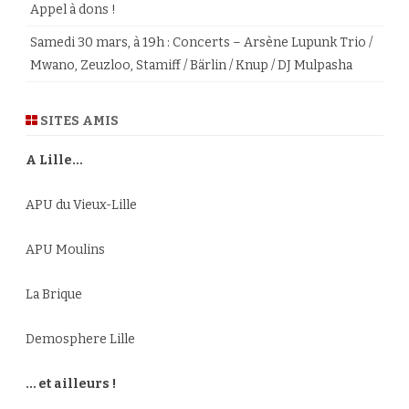
Appel à dons !
Samedi 30 mars, à 19h : Concerts – Arsène Lupunk Trio /
Mwano, Zeuzloo, Stamiff / Bärlin / Knup / DJ Mulpasha
SITES AMIS
A Lille…
APU du Vieux-Lille
APU Moulins
La Brique
Demosphere Lille
… et ailleurs !