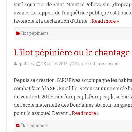
sur le quartier de Saint-Maurice Pellevoisin. [dropc
avance. Le rapport de l’enquêtrice publique est bouclé
favorable à la déclaration d’utilité…
Read more »
Îlot pépinière
L’îlot pépinière ou le chantag
sur
apufives
23 juillet 2015
Commentaires fermés
L’îlot
pépin
ou
le
Depuis sa création, l’APU Fives accompagne les habitan
chant
aux
combat face à la SPL Euralille. Retour sur une soirée 
loge
du vendredi 20 février. [dropcap]L[/dropcap]a scène se
de l’école maternelle des Dondaines. Au mur, un grand
point (classique). Devant…
Read more »
Îlot pépinière