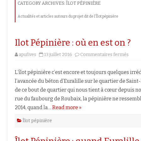
CATEGORY ARCHIVES:
ÎLOT PÉPINIÈRE
« CAUTION »
COMMENT CONTESTER UN LOYER
L’INDÉCENCE DU LOGEMENT
3ÈME ÉDITION – 10 ANS DÉJ
POUR UN RENVERSE
PROJETS URBAINS
ÎLOT PÉPINIÈRE – SAINT
QUI NE RESPECTE PAS
POLITIQUES DE L’HAB
Actualités et articles autours du projet dit de l’Îlot pépinière
LA RÉVISION DU LOYER
LA TAILLE DU LOGEMENT
LA RÉSILIATION DU BAIL À
FESTIVAL DE L’APU FIVES : 
MAURICE PELLEVOISIN
L’ENCADREMENT DES LOYERS ?
ET DANS SON AGGL
L’INITIATIVE DU PROPRIÉTAIRE
NOUS LA VILLE ! », DEUXIÈ
RÉSILIER SON BAIL (LOCATAIRE)
FIVES CAIL BABCOCK
ÉDITION – DU 23 AU 28 M
L’APU PASSE À LA TÉ
NS
LE VOL
L’EXPULSION LOCATIVE POUR
Ilot Pépinière : où en est on ?
2020
L’ABSENCE DE COMPTEURS DANS
DETTES
LES IMMEUBLES COLLECTIFS
LE HARCÈLEMENT MORAL
sur
apufives
13 juillet 2016
Commentaires fermés
FESTIVAL DE L’APU FIVES –
Ilot
FIN DE TRÈVE
Pépin
LA VIOLATION DE DOMICILE
:
où
L’îlot pépinière c’est encore et toujours quelques irré
en
L’EXPULSION ILLÉGALE FORCÉE
est
l’avancée du béton d’Euralille sur le quartier de Saint
on
?
de ce bout de quartier qui nous tient à cœur depuis n
rue du faubourg de Roubaix, la pépinière ne ressemble
2014, quand la…
Read more »
Îlot pépinière