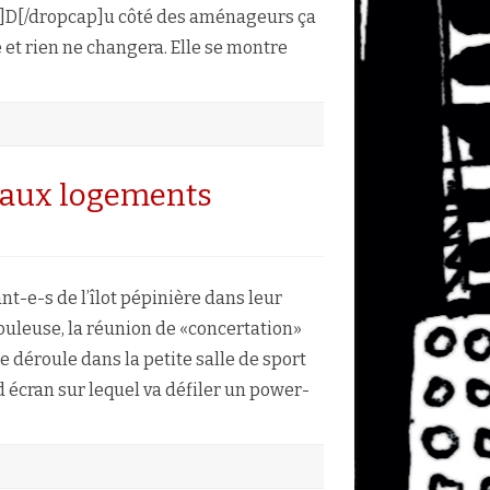
ap]D[/dropcap]u côté des aménageurs ça
 et rien ne changera. Elle se montre
e aux logements
ière
t-e-s de l’îlot pépinière dans leur
age
houleuse, la réunion de «concertation»
ments
 déroule dans la petite salle de sport
 écran sur lequel va défiler un power-