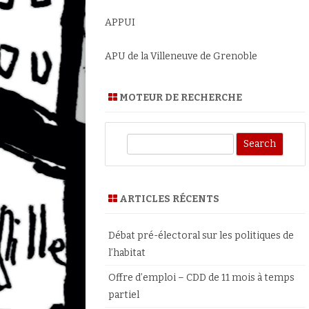
APPUI
APU de la Villeneuve de Grenoble
MOTEUR DE RECHERCHE
S
e
a
r
ARTICLES RÉCENTS
c
h
Débat pré-électoral sur les politiques de
l’habitat
Offre d’emploi – CDD de 11 mois à temps
partiel