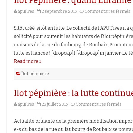
Îlot Pépinière : quand Euralille
s
apufives
2 septembre 2015
Commentaires fermés
Î
P
:
q
Sitôt créé, sitôt en lutte. Le collectif de l’APU Fives n
E
e
sollicité pour soutenir les habitants de l’ilot pépinière.
!
maisons de la rue du faubourg de Roubaix. Promoteurs
lutte est lancée ! [dropcap]F[/dropcap]in janvier. Le 
Read more »
Îlot pépinière
Ilot pépinière : la lutte continue
sur
apufives
23 juillet 2015
Commentaires fermés
Ilot
pépin
:
la
Actualité brûlante de la première mobilisation import
lutte
conti
e-s du bas de la rue du faubourg de Roubaix se poursu
!