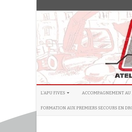
L’APU FIVES
ACCOMPAGNEMENT AU 
[AGENDA] FORMATION AUX
INFOS DROITS LOCATAIRES
FORMATION AUX PREMIERS SECOURS EN DR
PREMIERS SECOURS EN DROIT AU
L’ENCADREMENT DES LOYERS 
LOGEMENT // JEUDI 9 AVRIL 2026
LILLE