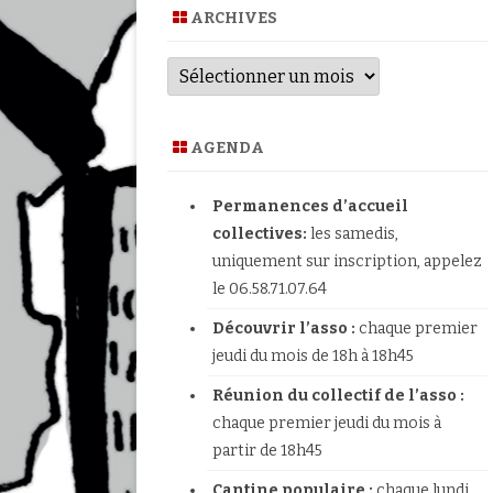
PERMANENCES D’ACCUEIL
ARCHIVES
HABITAT INDIGNE
LE COLLECTIF DE L’APU FIVES
Archives
PROBLÈMES AVEC MON
PERMANENCES NUMÉRIQUES
PROPRIÉTAIRE
PLAQUETTE DE PRÉSENTATION
LUTTE CONTRE LES EXPULSIO
AGENDA
APPEL À DONS !
Permanences d’accueil
collectives:
les samedis,
uniquement sur inscription, appelez
le 06.58.71.07.64
Découvrir l’asso :
chaque premier
jeudi du mois de 18h à 18h45
Réunion du collectif de l’asso :
chaque premier jeudi du mois à
partir de 18h45
Cantine populaire :
chaque lundi