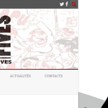
ACTUALITÉS
CONTACTS
 LIBÉRÉ
TRITON N°1 – LE TRITON LIBÉRÉ
DREMENT DES
TRITON N°2 – FIVES QUARTIER À
VENDRE
E ! » –