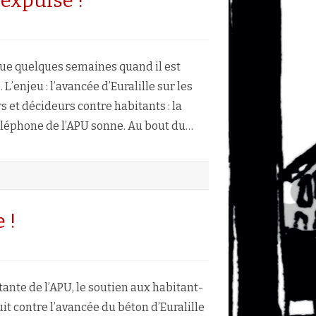
 expulse !
ur
lot
épinière
uand
’a que quelques semaines quand il est
uralille
xpulse
 L’enjeu : l’avancée d’Euralille sur les
 et décideurs contre habitants : la
téléphone de l’APU sonne. Au bout du…
 !
ière
ante de l’APU, le soutien aux habitant-
nue
it contre l’avancée du béton d’Euralille